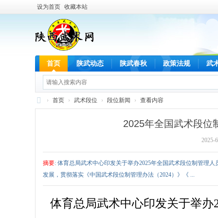
设为首页
收藏本站
首页
陕武动态
陕武春秋
政策法规
武
›
首页
›
武术段位
›
段位新闻
›
查看内容
陕
2025年全国武术段位
西
2025-6
武
术
摘要
: 体育总局武术中心印发关于举办2025年全国武术段位制管
网
发展，贯彻落实《中国武术段位制管理办法（2024）》《 ...
体育总局武术中心印发关于举办2