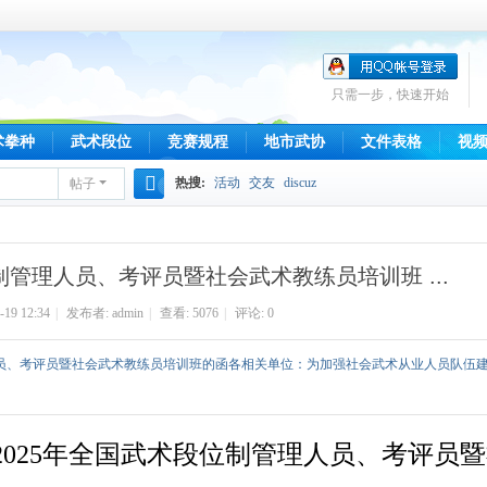
只需一步，快速开始
术拳种
武术段位
竞赛规程
地市武协
文件表格
视
热搜:
活动
交友
discuz
帖子
搜
索
制管理人员、考评员暨社会武术教练员培训班 ...
-19 12:34
|
发布者:
admin
|
查看:
5076
|
评论: 0
理人员、考评员暨社会武术教练员培训班的函各相关单位：为加强社会武术从业人员队伍
025年全国武术段位制管理人员、考评员